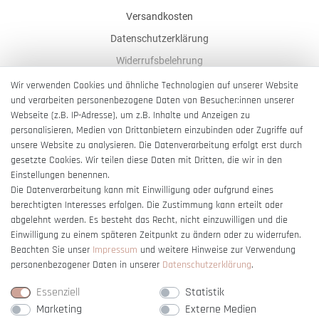
Versandkosten
Datenschutzerklärung
Widerrufsbelehrung
AGB
Wir verwenden Cookies und ähnliche Technologien auf unserer Website
und verarbeiten personenbezogene Daten von Besucher:innen unserer
Impressum
Webseite (z.B. IP-Adresse), um z.B. Inhalte und Anzeigen zu
Barrierefreiheitserklärung
personalisieren, Medien von Drittanbietern einzubinden oder Zugriffe auf
unsere Website zu analysieren. Die Datenverarbeitung erfolgt erst durch
gesetzte Cookies. Wir teilen diese Daten mit Dritten, die wir in den
Einstellungen benennen.
Die Datenverarbeitung kann mit Einwilligung oder aufgrund eines
berechtigten Interesses erfolgen. Die Zustimmung kann erteilt oder
Vertrag widerrufen
abgelehnt werden. Es besteht das Recht, nicht einzuwilligen und die
Einwilligung zu einem späteren Zeitpunkt zu ändern oder zu widerrufen.
Beachten Sie unser
Impressum
und weitere Hinweise zur Verwendung
personenbezogener Daten in unserer
Daten­schutz­erklärung
.
Essenziell
Statistik
Marketing
Externe Medien