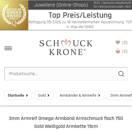
DtGV | Deutsche Gesellschaft
Juweliere (Online-Shops)
für Verbraucherstudien mbH
Top Preis/Leistung
Befragung 05/2026 zu 18 Herstellermarken Auszeichnung: TOP
4, dtgv.de/13402
(0)
(
0
)
Startseite
Gold
Armbänder & Armreife
3mm Armreif
3mm Armreif Omega-Armband Armschmuck flach 750
Gold Weißgold Armkette 19cm