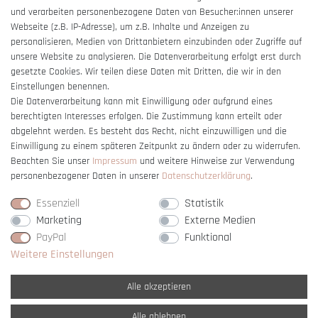
und verarbeiten personenbezogene Daten von Besucher:innen unserer
Impressum
Webseite (z.B. IP-Adresse), um z.B. Inhalte und Anzeigen zu
Barrierefreiheitserklärung
personalisieren, Medien von Drittanbietern einzubinden oder Zugriffe auf
unsere Website zu analysieren. Die Datenverarbeitung erfolgt erst durch
gesetzte Cookies. Wir teilen diese Daten mit Dritten, die wir in den
Einstellungen benennen.
Die Datenverarbeitung kann mit Einwilligung oder aufgrund eines
berechtigten Interesses erfolgen. Die Zustimmung kann erteilt oder
Vertrag widerrufen
abgelehnt werden. Es besteht das Recht, nicht einzuwilligen und die
Einwilligung zu einem späteren Zeitpunkt zu ändern oder zu widerrufen.
Beachten Sie unser
Impressum
und weitere Hinweise zur Verwendung
personenbezogener Daten in unserer
Daten­schutz­erklärung
.
Essenziell
Statistik
Marketing
Externe Medien
PayPal
Funktional
Weitere Einstellungen
Alle akzeptieren
Alle ablehnen