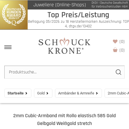
DtGV | Deutsche Gesellschaft
Juweliere (Online-Shops)
für Verbraucherstudien mbH
Top Preis/Leistung
Befragung 05/2026 zu 18 Herstellermarken Auszeichnung: TOP
4, dtgv.de/13402
(0)
(
0
)
Startseite
Gold
Armbänder & Armreife
2mm Cubic-Ar
2mm Cubic-Armband mit Rollo elastisch 585 Gold
Gelbgold Weißgold stretch