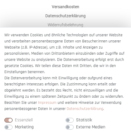
Versandkosten
Datenschutzerklärung
Widerrufsbelehrung
AGB
Wir verwenden Cookies und ähnliche Technologien auf unserer Website
und verarbeiten personenbezogene Daten von Besucher:innen unserer
Impressum
Webseite (z.B. IP-Adresse), um z.B. Inhalte und Anzeigen zu
Barrierefreiheitserklärung
personalisieren, Medien von Drittanbietern einzubinden oder Zugriffe auf
unsere Website zu analysieren. Die Datenverarbeitung erfolgt erst durch
gesetzte Cookies. Wir teilen diese Daten mit Dritten, die wir in den
Einstellungen benennen.
Die Datenverarbeitung kann mit Einwilligung oder aufgrund eines
berechtigten Interesses erfolgen. Die Zustimmung kann erteilt oder
Vertrag widerrufen
abgelehnt werden. Es besteht das Recht, nicht einzuwilligen und die
Einwilligung zu einem späteren Zeitpunkt zu ändern oder zu widerrufen.
Beachten Sie unser
Impressum
und weitere Hinweise zur Verwendung
personenbezogener Daten in unserer
Daten­schutz­erklärung
.
Essenziell
Statistik
Marketing
Externe Medien