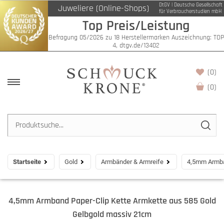
DtGV | Deutsche Gesellschaft
Juweliere (Online-Shops)
für Verbraucherstudien mbH
Top Preis/Leistung
Befragung 05/2026 zu 18 Herstellermarken Auszeichnung: TOP
4, dtgv.de/13402
(0)
(
0
)
Startseite
Gold
Armbänder & Armreife
4,5mm Armba
4,5mm Armband Paper-Clip Kette Armkette aus 585 Gold
Gelbgold massiv 21cm