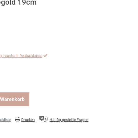
bgold 19cm
ng innerhalb Deutschlands
 Warenkorb
hliste
Drucken
Häufig gestellte Fragen