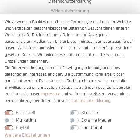
Datenschutzerklärung
Widerrufsbelehrung
AGB
Wir verwenden Cookies und ähnliche Technologien auf unserer Website
und verarbeiten personenbezogene Daten von Besucher:innen unserer
Impressum
Webseite (z.B. IP-Adresse), um z.B. Inhalte und Anzeigen zu
Barrierefreiheitserklärung
personalisieren, Medien von Drittanbietern einzubinden oder Zugriffe auf
unsere Website zu analysieren. Die Datenverarbeitung erfolgt erst durch
gesetzte Cookies. Wir teilen diese Daten mit Dritten, die wir in den
Einstellungen benennen.
Die Datenverarbeitung kann mit Einwilligung oder aufgrund eines
berechtigten Interesses erfolgen. Die Zustimmung kann erteilt oder
Vertrag widerrufen
abgelehnt werden. Es besteht das Recht, nicht einzuwilligen und die
Einwilligung zu einem späteren Zeitpunkt zu ändern oder zu widerrufen.
Beachten Sie unser
Impressum
und weitere Hinweise zur Verwendung
personenbezogener Daten in unserer
Daten­schutz­erklärung
.
Essenziell
Statistik
Marketing
Externe Medien
PayPal
Funktional
Weitere Einstellungen