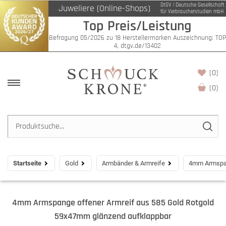
DtGV | Deutsche Gesellschaft
Juweliere (Online-Shops)
für Verbraucherstudien mbH
Top Preis/Leistung
Befragung 05/2026 zu 18 Herstellermarken Auszeichnung: TOP
4, dtgv.de/13402
(0)
(
0
)
Startseite
Gold
Armbänder & Armreife
4mm Armspan
4mm Armspange offener Armreif aus 585 Gold Rotgold
59x47mm glänzend aufklappbar