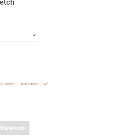
retch
ng innerhalb Deutschlands
 Warenkorb