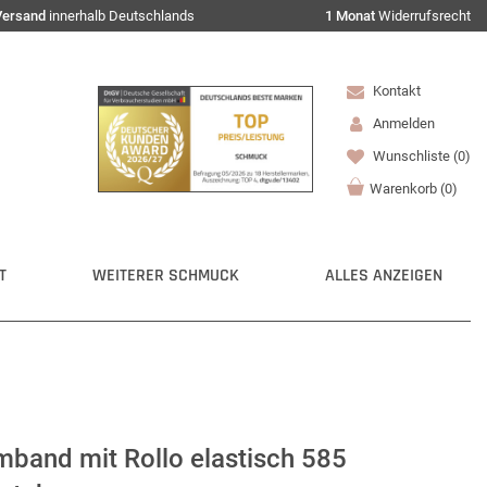
Versand
innerhalb Deutschlands
1 Monat
Widerrufsrecht
Kontakt
Anmelden
Wunschliste
(0)
Warenkorb
(
0
)
T
WEITERER SCHMUCK
ALLES ANZEIGEN
and mit Rollo elastisch 585