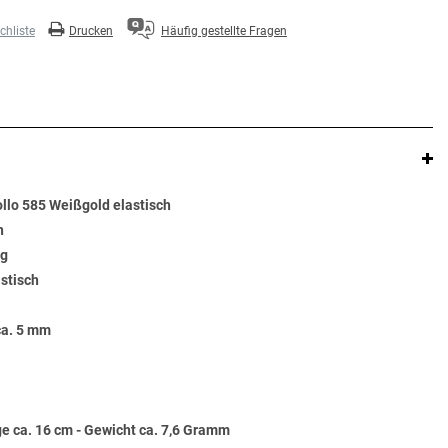
hliste
Drucken
Häufig gestellte Fragen
lo 585 Weißgold elastisch
n
ng
astisch
ca. 5 mm
e ca. 16 cm - Gewicht ca. 7,6 Gramm