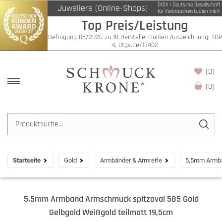
DtGV | Deutsche Gesellschaft
Juweliere (Online-Shops)
für Verbraucherstudien mbH
Top Preis/Leistung
Befragung 05/2026 zu 18 Herstellermarken Auszeichnung: TOP
4, dtgv.de/13402
(0)
(
0
)
Startseite
Gold
Armbänder & Armreife
5,5mm Armba
5,5mm Armband Armschmuck spitzoval 585 Gold
Gelbgold Weißgold teilmatt 19,5cm