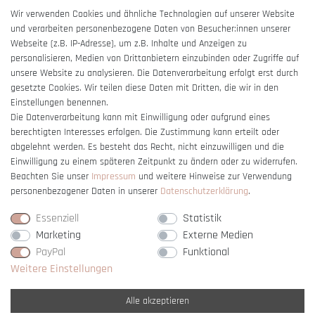
AGB
Wir verwenden Cookies und ähnliche Technologien auf unserer Website
und verarbeiten personenbezogene Daten von Besucher:innen unserer
Impressum
Webseite (z.B. IP-Adresse), um z.B. Inhalte und Anzeigen zu
Barrierefreiheitserklärung
personalisieren, Medien von Drittanbietern einzubinden oder Zugriffe auf
unsere Website zu analysieren. Die Datenverarbeitung erfolgt erst durch
gesetzte Cookies. Wir teilen diese Daten mit Dritten, die wir in den
Einstellungen benennen.
Die Datenverarbeitung kann mit Einwilligung oder aufgrund eines
berechtigten Interesses erfolgen. Die Zustimmung kann erteilt oder
Vertrag widerrufen
abgelehnt werden. Es besteht das Recht, nicht einzuwilligen und die
Einwilligung zu einem späteren Zeitpunkt zu ändern oder zu widerrufen.
Beachten Sie unser
Impressum
und weitere Hinweise zur Verwendung
personenbezogener Daten in unserer
Daten­schutz­erklärung
.
Essenziell
Statistik
Marketing
Externe Medien
PayPal
Funktional
Weitere Einstellungen
Alle akzeptieren