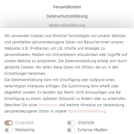
Versandkosten
Datenschutzerklärung
Widerrufsbelehrung
AGB
Wir verwenden Cookies und ähnliche Technologien auf unserer Website
und verarbeiten personenbezogene Daten von Besucher:innen unserer
Impressum
Webseite (z.B. IP-Adresse), um z.B. Inhalte und Anzeigen zu
Barrierefreiheitserklärung
personalisieren, Medien von Drittanbietern einzubinden oder Zugriffe auf
unsere Website zu analysieren. Die Datenverarbeitung erfolgt erst durch
gesetzte Cookies. Wir teilen diese Daten mit Dritten, die wir in den
Einstellungen benennen.
Die Datenverarbeitung kann mit Einwilligung oder aufgrund eines
berechtigten Interesses erfolgen. Die Zustimmung kann erteilt oder
Vertrag widerrufen
abgelehnt werden. Es besteht das Recht, nicht einzuwilligen und die
Einwilligung zu einem späteren Zeitpunkt zu ändern oder zu widerrufen.
Beachten Sie unser
Impressum
und weitere Hinweise zur Verwendung
personenbezogener Daten in unserer
Daten­schutz­erklärung
.
Essenziell
Statistik
Marketing
Externe Medien