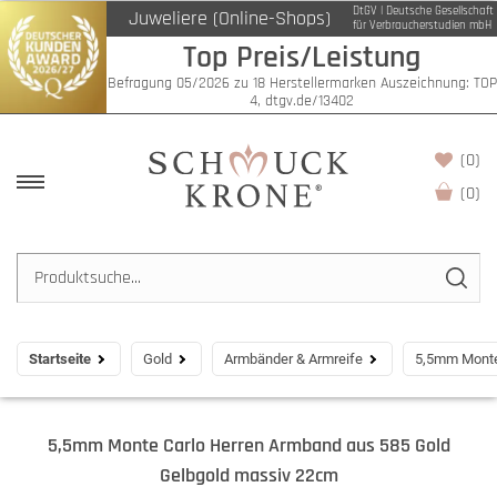
DtGV | Deutsche Gesellschaft
Juweliere (Online-Shops)
für Verbraucherstudien mbH
Top Preis/Leistung
Befragung 05/2026 zu 18 Herstellermarken Auszeichnung: TOP
4, dtgv.de/13402
(0)
(
0
)
Startseite
Gold
Armbänder & Armreife
5,5mm Monte
5,5mm Monte Carlo Herren Armband aus 585 Gold
Gelbgold massiv 22cm