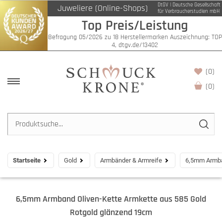
DtGV | Deutsche Gesellschaft
Juweliere (Online-Shops)
für Verbraucherstudien mbH
Top Preis/Leistung
Befragung 05/2026 zu 18 Herstellermarken Auszeichnung: TOP
4, dtgv.de/13402
(0)
(
0
)
Startseite
Gold
Armbänder & Armreife
6,5mm Armba
6,5mm Armband Oliven-Kette Armkette aus 585 Gold
Rotgold glänzend 19cm