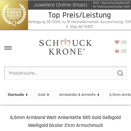
DtGV | Deutsche Gesellschaft
Juweliere (Online-Shops)
für Verbraucherstudien mbH
Top Preis/Leistung
Befragung 05/2026 zu 18 Herstellermarken Auszeichnung: TOP
4, dtgv.de/13402
(0)
(
0
)
Startseite
Gold
Armbänder & Armreife
6,5mm Armba
6,5mm Armband Weit-Ankerkette 585 Gold Gelbgold
Weißgold bicolor 21cm Armschmuck