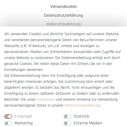
Versandkosten
Datenschutzerklärung
Widerrufsbelehrung
AGB
Wir verwenden Cookies und ähnliche Technologien auf unserer Website
und verarbeiten personenbezogene Daten von Besucher:innen unserer
Impressum
Webseite (z.B. IP-Adresse), um z.B. Inhalte und Anzeigen zu
Barrierefreiheitserklärung
personalisieren, Medien von Drittanbietern einzubinden oder Zugriffe auf
unsere Website zu analysieren. Die Datenverarbeitung erfolgt erst durch
gesetzte Cookies. Wir teilen diese Daten mit Dritten, die wir in den
Einstellungen benennen.
Die Datenverarbeitung kann mit Einwilligung oder aufgrund eines
berechtigten Interesses erfolgen. Die Zustimmung kann erteilt oder
Vertrag widerrufen
abgelehnt werden. Es besteht das Recht, nicht einzuwilligen und die
Einwilligung zu einem späteren Zeitpunkt zu ändern oder zu widerrufen.
Beachten Sie unser
Impressum
und weitere Hinweise zur Verwendung
personenbezogener Daten in unserer
Daten­schutz­erklärung
.
Essenziell
Statistik
Marketing
Externe Medien