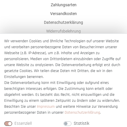
Zahlungsarten
Versandkosten
Datenschutzerklärung
Widerrufsbelehrung
AGB
Wir verwenden Cookies und ähnliche Technologien auf unserer Website
und verarbeiten personenbezogene Daten von Besucher:innen unserer
Impressum
Webseite (z.B. IP-Adresse), um z.B. Inhalte und Anzeigen zu
Barrierefreiheitserklärung
personalisieren, Medien von Drittanbietern einzubinden oder Zugriffe auf
unsere Website zu analysieren. Die Datenverarbeitung erfolgt erst durch
gesetzte Cookies. Wir teilen diese Daten mit Dritten, die wir in den
Einstellungen benennen.
Die Datenverarbeitung kann mit Einwilligung oder aufgrund eines
berechtigten Interesses erfolgen. Die Zustimmung kann erteilt oder
Vertrag widerrufen
abgelehnt werden. Es besteht das Recht, nicht einzuwilligen und die
Einwilligung zu einem späteren Zeitpunkt zu ändern oder zu widerrufen.
Beachten Sie unser
Impressum
und weitere Hinweise zur Verwendung
personenbezogener Daten in unserer
Daten­schutz­erklärung
.
Essenziell
Statistik