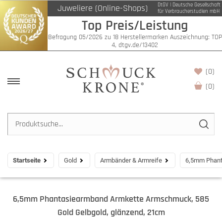
DtGV | Deutsche Gesellschaft
Juweliere (Online-Shops)
für Verbraucherstudien mbH
Top Preis/Leistung
Befragung 05/2026 zu 18 Herstellermarken Auszeichnung: TOP
4, dtgv.de/13402
(0)
(
0
)
Startseite
Gold
Armbänder & Armreife
6,5mm Phant
6,5mm Phantasiearmband Armkette Armschmuck, 585
Gold Gelbgold, glänzend, 21cm