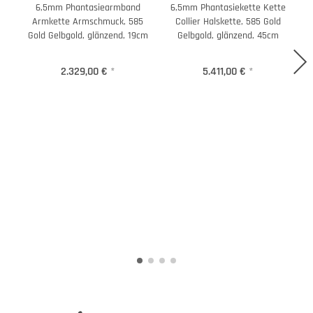
6,5mm Phantasiearmband
6,5mm Phantasiekette Kette
Armkette Armschmuck, 585
Collier Halskette, 585 Gold
Gold Gelbgold, glänzend, 19cm
Gelbgold, glänzend, 45cm
2.329,00 €
*
5.411,00 €
*