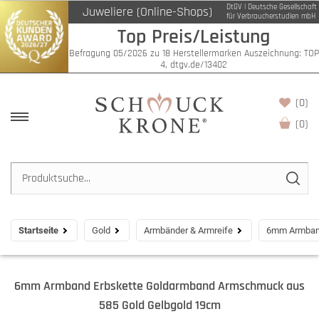
DtGV | Deutsche Gesellschaft
Juweliere (Online-Shops)
für Verbraucherstudien mbH
Top Preis/Leistung
Befragung 05/2026 zu 18 Herstellermarken Auszeichnung: TOP
4, dtgv.de/13402
(0)
(
0
)
Startseite
Gold
Armbänder & Armreife
6mm Armband
6mm Armband Erbskette Goldarmband Armschmuck aus
585 Gold Gelbgold 19cm