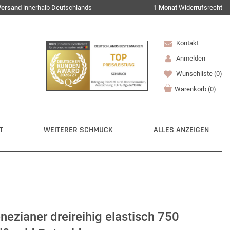
Versand
innerhalb Deutschlands
1 Monat
Widerrufsrecht
Kontakt
Anmelden
Wunschliste
(0)
Warenkorb
(
0
)
T
WEITERER SCHMUCK
ALLES ANZEIGEN
zianer dreireihig elastisch 750