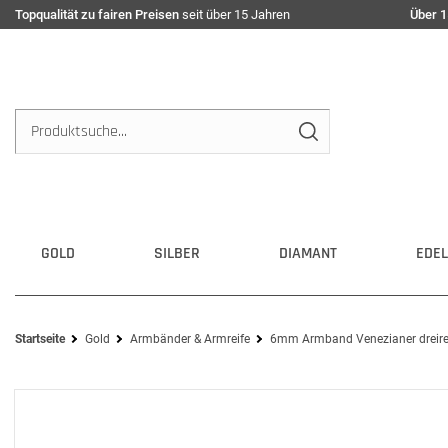
Topqualität zu fairen Preisen
seit über 15 Jahren
Über 1
GOLD
SILBER
DIAMANT
EDEL
Startseite
Gold
Armbänder & Armreife
6mm Armband Venezianer dreirei