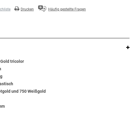
hliste
Drucken
Häufig gestellte Fragen
Gold tricolor
n
ng
astisch
otgold und 750 Weißgold
 mm