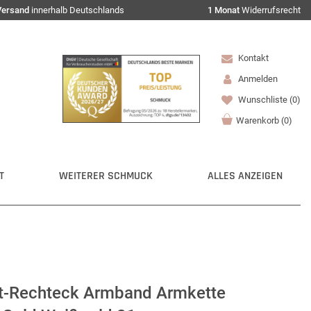
Versand
innerhalb Deutschlands
1 Monat
Widerrufsrecht
Kontakt
Anmelden
Wunschliste
(0)
Warenkorb
(
0
)
T
WEITERER SCHMUCK
ALLES ANZEIGEN
t-Rechteck Armband Armkette