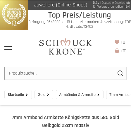
DtGV | Deutsche Gesellschaft
Juweliere (Online-Shops)
für Verbraucherstudien mbH
Top Preis/Leistung
Befragung 05/2026 zu 18 Herstellermarken Auszeichnung: TOP
4, dtgv.de/13402
(0)
(
0
)
Startseite
Gold
Armbänder & Armreife
7mm Armband
7mm Armband Armkette Königskette aus 585 Gold
Gelbgold 22cm massiv