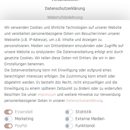
Datenschutzerklärung
Widerrufsbelehrung
AGB
Wir verwenden Cookies und ähnliche Technologien auf unserer Website
und verarbeiten personenbezogene Daten von Besucher:innen unserer
Impressum
Webseite (z.B. IP-Adresse), um z.B. Inhalte und Anzeigen zu
Barrierefreiheitserklärung
personalisieren, Medien von Drittanbietern einzubinden oder Zugriffe auf
unsere Website zu analysieren. Die Datenverarbeitung erfolgt erst durch
gesetzte Cookies. Wir teilen diese Daten mit Dritten, die wir in den
Einstellungen benennen.
Die Datenverarbeitung kann mit Einwilligung oder aufgrund eines
berechtigten Interesses erfolgen. Die Zustimmung kann erteilt oder
Vertrag widerrufen
abgelehnt werden. Es besteht das Recht, nicht einzuwilligen und die
Einwilligung zu einem späteren Zeitpunkt zu ändern oder zu widerrufen.
Beachten Sie unser
Impressum
und weitere Hinweise zur Verwendung
personenbezogener Daten in unserer
Daten­schutz­erklärung
.
Essenziell
Statistik
Marketing
Externe Medien
PayPal
Funktional