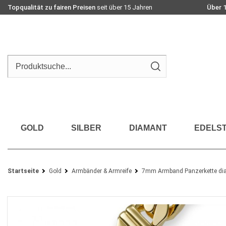
Topqualität zu fairen Preisen
seit über 15 Jahren
Über 
GOLD
SILBER
DIAMANT
EDELST
Startseite
Gold
Armbänder & Armreife
7mm Armband Panzerkette dia