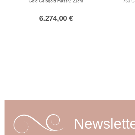
Gold Gelbgold massiv, 21cm
750 G
6.274,00 €
Newslett