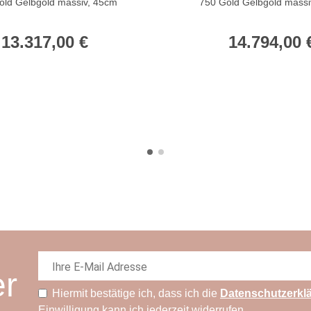
old Gelbgold massiv, 45cm
750 Gold Gelbgold massi
13.317,00 €
14.794,00 
er
Hiermit bestätige ich, dass ich die
Daten­schutz­erkl
Einwilligung kann ich jederzeit widerrufen.