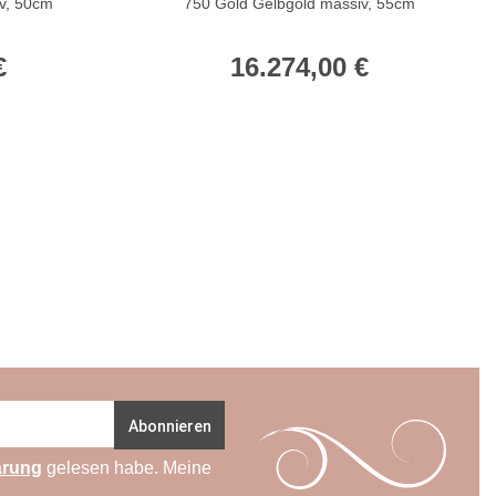
v, 50cm
750 Gold Gelbgold massiv, 55cm
€
16.274,00 €
Abonnieren
ärung
gelesen habe. Meine