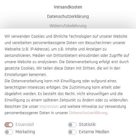
Versandkosten
Datenschutzerklärung
Widerrufsbelehrung
AGB
Wir verwenden Cookies und ähnliche Technologien auf unserer Website
und verarbeiten personenbezogene Daten von Besucher:innen unserer
Impressum
Webseite (z.B. IP-Adresse), um z.B. Inhalte und Anzeigen zu
Barrierefreiheitserklärung
personalisieren, Medien von Drittanbietern einzubinden oder Zugriffe auf
unsere Website zu analysieren. Die Datenverarbeitung erfolgt erst durch
gesetzte Cookies. Wir teilen diese Daten mit Dritten, die wir in den
Einstellungen benennen.
Die Datenverarbeitung kann mit Einwilligung oder aufgrund eines
berechtigten Interesses erfolgen. Die Zustimmung kann erteilt oder
Vertrag widerrufen
abgelehnt werden. Es besteht das Recht, nicht einzuwilligen und die
Einwilligung zu einem späteren Zeitpunkt zu ändern oder zu widerrufen.
Beachten Sie unser
Impressum
und weitere Hinweise zur Verwendung
personenbezogener Daten in unserer
Daten­schutz­erklärung
.
Essenziell
Statistik
Marketing
Externe Medien