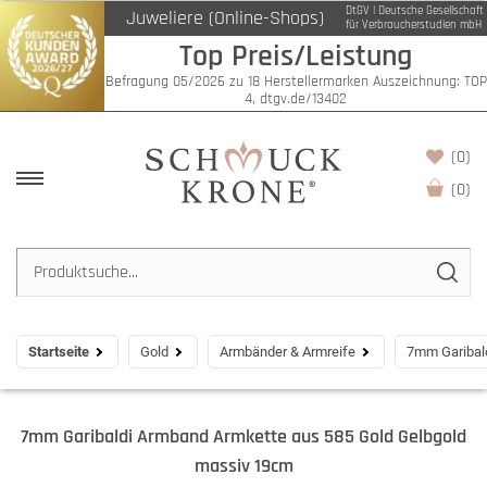
DtGV | Deutsche Gesellschaft
Juweliere (Online-Shops)
für Verbraucherstudien mbH
Top Preis/Leistung
Befragung 05/2026 zu 18 Herstellermarken Auszeichnung: TOP
4, dtgv.de/13402
(0)
(
0
)
Startseite
Gold
Armbänder & Armreife
7mm Garibal
7mm Garibaldi Armband Armkette aus 585 Gold Gelbgold
massiv 19cm