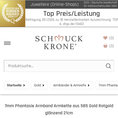
DtGV | Deutsche Gesellschaft
Juweliere (Online-Shops)
für Verbraucherstudien mbH
Top Preis/Leistung
Befragung 05/2026 zu 18 Herstellermarken Auszeichnung: TOP
4, dtgv.de/13402
(0)
(
0
)
Startseite
Gold
Armbänder & Armreife
7mm Phantas
7mm Phantasie Armband Armkette aus 585 Gold Rotgold
glänzend 21cm