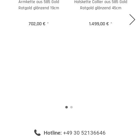
Armkette aus 585 Gold
Halskette Collier aus 585 Gold
H
Rotgold glänzend 19cm
Rotgold glänzend 45cm
702,00 €
*
1.499,00 €
*
Hotline:
+49 30 52136646