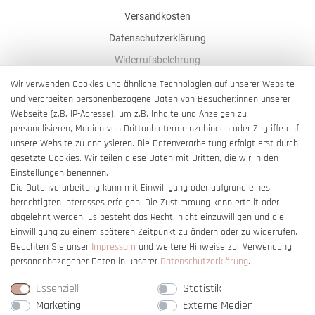
Versandkosten
Datenschutzerklärung
Widerrufsbelehrung
AGB
Wir verwenden Cookies und ähnliche Technologien auf unserer Website
und verarbeiten personenbezogene Daten von Besucher:innen unserer
Impressum
Webseite (z.B. IP-Adresse), um z.B. Inhalte und Anzeigen zu
Barrierefreiheitserklärung
personalisieren, Medien von Drittanbietern einzubinden oder Zugriffe auf
unsere Website zu analysieren. Die Datenverarbeitung erfolgt erst durch
gesetzte Cookies. Wir teilen diese Daten mit Dritten, die wir in den
Einstellungen benennen.
Die Datenverarbeitung kann mit Einwilligung oder aufgrund eines
berechtigten Interesses erfolgen. Die Zustimmung kann erteilt oder
Vertrag widerrufen
abgelehnt werden. Es besteht das Recht, nicht einzuwilligen und die
Einwilligung zu einem späteren Zeitpunkt zu ändern oder zu widerrufen.
Beachten Sie unser
Impressum
und weitere Hinweise zur Verwendung
personenbezogener Daten in unserer
Daten­schutz­erklärung
.
Essenziell
Statistik
Marketing
Externe Medien