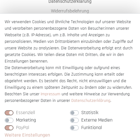
Datenschutzerklärung
Widerrufsbelehrung
AGB
Wir verwenden Cookies und ähnliche Technologien auf unserer Website
und verarbeiten personenbezogene Daten von Besucher:innen unserer
Impressum
Webseite (z.B. IP-Adresse), um z.B. Inhalte und Anzeigen zu
Barrierefreiheitserklärung
personalisieren, Medien von Drittanbietern einzubinden oder Zugriffe auf
unsere Website zu analysieren. Die Datenverarbeitung erfolgt erst durch
gesetzte Cookies. Wir teilen diese Daten mit Dritten, die wir in den
Einstellungen benennen.
Die Datenverarbeitung kann mit Einwilligung oder aufgrund eines
berechtigten Interesses erfolgen. Die Zustimmung kann erteilt oder
Vertrag widerrufen
abgelehnt werden. Es besteht das Recht, nicht einzuwilligen und die
Einwilligung zu einem späteren Zeitpunkt zu ändern oder zu widerrufen.
Beachten Sie unser
Impressum
und weitere Hinweise zur Verwendung
personenbezogener Daten in unserer
Daten­schutz­erklärung
.
Essenziell
Statistik
Marketing
Externe Medien
PayPal
Funktional
Weitere Einstellungen