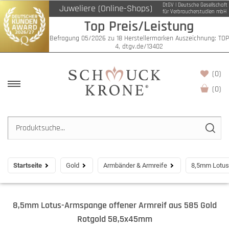
DtGV | Deutsche Gesellschaft
Juweliere (Online-Shops)
für Verbraucherstudien mbH
Top Preis/Leistung
Befragung 05/2026 zu 18 Herstellermarken Auszeichnung: TOP
4, dtgv.de/13402
(0)
(
0
)
Startseite
Gold
Armbänder & Armreife
8,5mm Lotus
8,5mm Lotus-Armspange offener Armreif aus 585 Gold
Rotgold 58,5x45mm