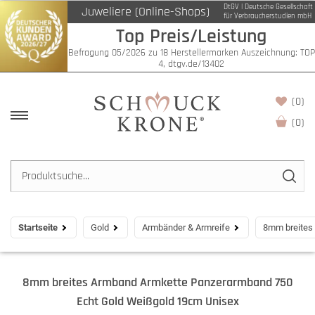
DtGV | Deutsche Gesellschaft
Juweliere (Online-Shops)
für Verbraucherstudien mbH
Top Preis/Leistung
Befragung 05/2026 zu 18 Herstellermarken Auszeichnung: TOP
4, dtgv.de/13402
(0)
(
0
)
Startseite
Gold
Armbänder & Armreife
8mm breites
8mm breites Armband Armkette Panzerarmband 750
Echt Gold Weißgold 19cm Unisex