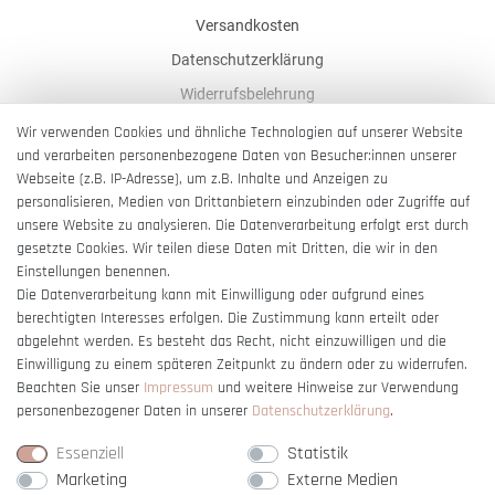
Versandkosten
Datenschutzerklärung
Widerrufsbelehrung
AGB
Wir verwenden Cookies und ähnliche Technologien auf unserer Website
und verarbeiten personenbezogene Daten von Besucher:innen unserer
Impressum
Webseite (z.B. IP-Adresse), um z.B. Inhalte und Anzeigen zu
Barrierefreiheitserklärung
personalisieren, Medien von Drittanbietern einzubinden oder Zugriffe auf
unsere Website zu analysieren. Die Datenverarbeitung erfolgt erst durch
gesetzte Cookies. Wir teilen diese Daten mit Dritten, die wir in den
Einstellungen benennen.
Die Datenverarbeitung kann mit Einwilligung oder aufgrund eines
berechtigten Interesses erfolgen. Die Zustimmung kann erteilt oder
Vertrag widerrufen
abgelehnt werden. Es besteht das Recht, nicht einzuwilligen und die
Einwilligung zu einem späteren Zeitpunkt zu ändern oder zu widerrufen.
Beachten Sie unser
Impressum
und weitere Hinweise zur Verwendung
personenbezogener Daten in unserer
Daten­schutz­erklärung
.
Essenziell
Statistik
Marketing
Externe Medien