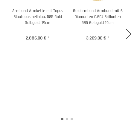
Armband Armkette mit Topas
Goldarmband Armband mit 6
Blautopas hellblau, 585 Gold
Diamanten 0.6Ct Brillanten
Gelbgold, 19cm
585 Gelbgold 19cm
C
2.886,00 €
*
3.209,00 €
*