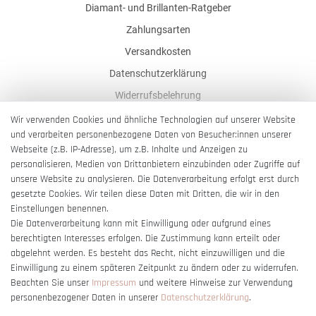
Diamant- und Brillanten-Ratgeber
Zahlungsarten
Versandkosten
Datenschutzerklärung
Widerrufsbelehrung
AGB
Wir verwenden Cookies und ähnliche Technologien auf unserer Website
und verarbeiten personenbezogene Daten von Besucher:innen unserer
Impressum
Webseite (z.B. IP-Adresse), um z.B. Inhalte und Anzeigen zu
Barrierefreiheitserklärung
personalisieren, Medien von Drittanbietern einzubinden oder Zugriffe auf
unsere Website zu analysieren. Die Datenverarbeitung erfolgt erst durch
gesetzte Cookies. Wir teilen diese Daten mit Dritten, die wir in den
Einstellungen benennen.
Die Datenverarbeitung kann mit Einwilligung oder aufgrund eines
berechtigten Interesses erfolgen. Die Zustimmung kann erteilt oder
Vertrag widerrufen
abgelehnt werden. Es besteht das Recht, nicht einzuwilligen und die
Einwilligung zu einem späteren Zeitpunkt zu ändern oder zu widerrufen.
Beachten Sie unser
Impressum
und weitere Hinweise zur Verwendung
personenbezogener Daten in unserer
Daten­schutz­erklärung
.