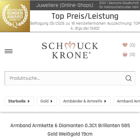
DtGV | Deutsche Gesellschaft
Juweliere (Online-Shops)
für Verbraucherstudien mbH
Top Preis/Leistung
Befragung 05/2026 zu 18 Herstellermarken Auszeichnung: TOP
4, dtgv.de/13402
(0)
(
0
)
Startseite
Gold
Armbänder & Armreife
Armband Armk
Armband Armkette 6 Diamanten 0.3Ct Brillanten 585
Gold Weißgold 19cm