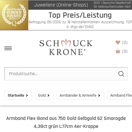
DtGV | Deutsche Gesellschaft
Juweliere (Online-Shops)
für Verbraucherstudien mbH
Top Preis/Leistung
Befragung 05/2026 zu 18 Herstellermarken Auszeichnung: TOP
4, dtgv.de/13402
(0)
(
0
)
Startseite
Gold
Armbänder & Armreife
Armband Flex
Armband Flex-Band aus 750 Gold Gelbgold 62 Smaragde
4,38ct grün L:17cm 4er-Krappe