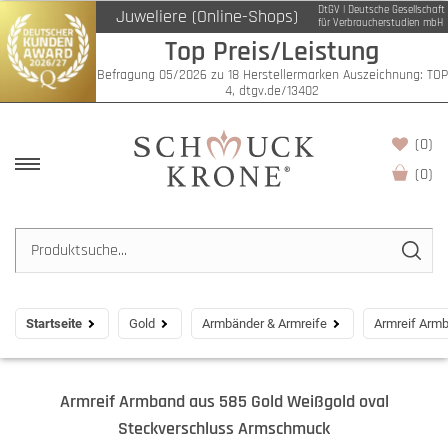
DtGV | Deutsche Gesellschaft
Juweliere (Online-Shops)
für Verbraucherstudien mbH
Top Preis/Leistung
Befragung 05/2026 zu 18 Herstellermarken Auszeichnung: TOP
4, dtgv.de/13402
(0)
(
0
)
Startseite
Gold
Armbänder & Armreife
Armreif Arm
Armreif Armband aus 585 Gold Weißgold oval
Steckverschluss Armschmuck