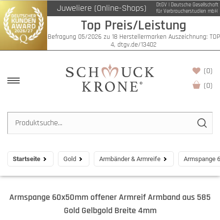
DtGV | Deutsche Gesellschaft
Juweliere (Online-Shops)
für Verbraucherstudien mbH
Top Preis/Leistung
Befragung 05/2026 zu 18 Herstellermarken Auszeichnung: TOP
4, dtgv.de/13402
(0)
(
0
)
Startseite
Gold
Armbänder & Armreife
Armspange 6
Armspange 60x50mm offener Armreif Armband aus 585
Gold Gelbgold Breite 4mm