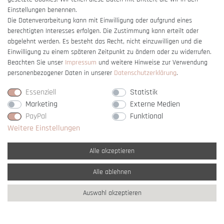
Einstellungen benennen.
Die Datenverarbeitung kann mit Einwilligung oder aufgrund eines
berechtigten Interesses erfolgen. Die Zustimmung kann erteilt oder
Vertrag widerrufen
abgelehnt werden. Es besteht das Recht, nicht einzuwilligen und die
Einwilligung zu einem späteren Zeitpunkt zu ändern oder zu widerrufen.
Beachten Sie unser
Impressum
und weitere Hinweise zur Verwendung
personenbezogener Daten in unserer
Daten­schutz­erklärung
.
Essenziell
Statistik
Marketing
Externe Medien
PayPal
Funktional
Weitere Einstellungen
Alle akzeptieren
Alle ablehnen
* Alle Preise verstehen sich inkl. gesetzl. MwSt. und
zzgl. Versandkosten
Auswahl akzeptieren
** Nur innerhalb Deutschlands
© copyright 2007-2026 Schmuck Krone / Alle
Rechte vorbehalten / powered by
createyourtemplate