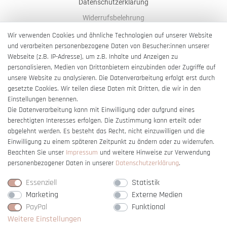
Datenschutzerklärung
Widerrufsbelehrung
AGB
Wir verwenden Cookies und ähnliche Technologien auf unserer Website
und verarbeiten personenbezogene Daten von Besucher:innen unserer
Impressum
Webseite (z.B. IP-Adresse), um z.B. Inhalte und Anzeigen zu
Barrierefreiheitserklärung
personalisieren, Medien von Drittanbietern einzubinden oder Zugriffe auf
unsere Website zu analysieren. Die Datenverarbeitung erfolgt erst durch
gesetzte Cookies. Wir teilen diese Daten mit Dritten, die wir in den
Einstellungen benennen.
Die Datenverarbeitung kann mit Einwilligung oder aufgrund eines
berechtigten Interesses erfolgen. Die Zustimmung kann erteilt oder
Vertrag widerrufen
abgelehnt werden. Es besteht das Recht, nicht einzuwilligen und die
Einwilligung zu einem späteren Zeitpunkt zu ändern oder zu widerrufen.
Beachten Sie unser
Impressum
und weitere Hinweise zur Verwendung
personenbezogener Daten in unserer
Daten­schutz­erklärung
.
Essenziell
Statistik
Marketing
Externe Medien
PayPal
Funktional
Weitere Einstellungen