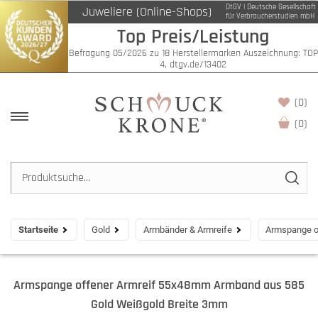
DtGV | Deutsche Gesellschaft
Juweliere (Online-Shops)
für Verbraucherstudien mbH
Top Preis/Leistung
Befragung 05/2026 zu 18 Herstellermarken Auszeichnung: TOP
4, dtgv.de/13402
(0)
(
0
)
Startseite
Gold
Armbänder & Armreife
Armspange o
Armspange offener Armreif 55x48mm Armband aus 585
Gold Weißgold Breite 3mm