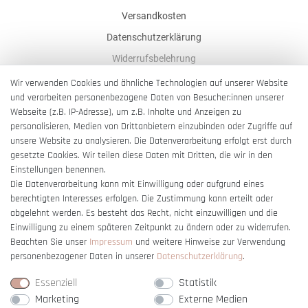
Versandkosten
Datenschutzerklärung
Widerrufsbelehrung
AGB
Wir verwenden Cookies und ähnliche Technologien auf unserer Website
und verarbeiten personenbezogene Daten von Besucher:innen unserer
Impressum
Webseite (z.B. IP-Adresse), um z.B. Inhalte und Anzeigen zu
Barrierefreiheitserklärung
personalisieren, Medien von Drittanbietern einzubinden oder Zugriffe auf
unsere Website zu analysieren. Die Datenverarbeitung erfolgt erst durch
gesetzte Cookies. Wir teilen diese Daten mit Dritten, die wir in den
Einstellungen benennen.
Die Datenverarbeitung kann mit Einwilligung oder aufgrund eines
berechtigten Interesses erfolgen. Die Zustimmung kann erteilt oder
Vertrag widerrufen
abgelehnt werden. Es besteht das Recht, nicht einzuwilligen und die
Einwilligung zu einem späteren Zeitpunkt zu ändern oder zu widerrufen.
Beachten Sie unser
Impressum
und weitere Hinweise zur Verwendung
personenbezogener Daten in unserer
Daten­schutz­erklärung
.
Essenziell
Statistik
Marketing
Externe Medien