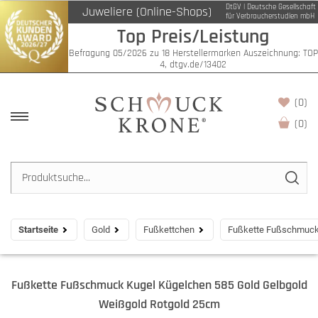
DtGV | Deutsche Gesellschaft
Juweliere (Online-Shops)
für Verbraucherstudien mbH
Top Preis/Leistung
Befragung 05/2026 zu 18 Herstellermarken Auszeichnung: TOP
4, dtgv.de/13402
(0)
(
0
)
Startseite
Gold
Fußkettchen
Fußkette Fußschmuck 
Fußkette Fußschmuck Kugel Kügelchen 585 Gold Gelbgold
Weißgold Rotgold 25cm