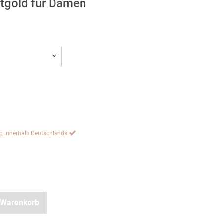
tgold für Damen
ng innerhalb Deutschlands
 Warenkorb