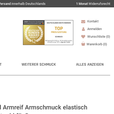
Versand
innerhalb Deutschlands
1 Monat
Widerrufsrecht
Kontakt
Anmelden
Wunschliste
(0)
Warenkorb
(
0
)
T
WEITERER SCHMUCK
ALLES ANZEIGEN
 Armreif Armschmuck elastisch