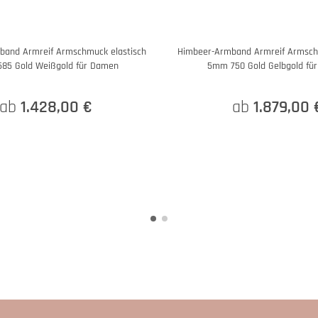
band Armreif Armschmuck elastisch
Himbeer-Armband Armreif Armsch
85 Gold Weißgold für Damen
5mm 750 Gold Gelbgold fü
ab
1.428,00 €
ab
1.879,00 