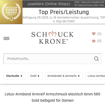
DtGV | Deutsche Gesellschaft
Juweliere (Online-Shops)
für Verbraucherstudien mbH
Top Preis/Leistung
Befragung 05/2026 zu 18 Herstellermarken Auszeichnung: TOP
4, dtgv.de/13402
(0)
(
0
)
Startseite
Gold
Armbänder & Armreife
Lotus-Armba
Lotus-Armband Armreif Armschmuck elastisch 6mm 585
Gold Gelbgold für Damen