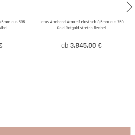
 8,5mm aus 585
Lotus-Armband Armreif elastisch 8,5mm aus 750
xibel
Gold Rotgold stretch flexibel
€
ab
3.845,00 €