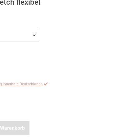
etch flexibel
ng innerhalb Deutschlands
 Warenkorb