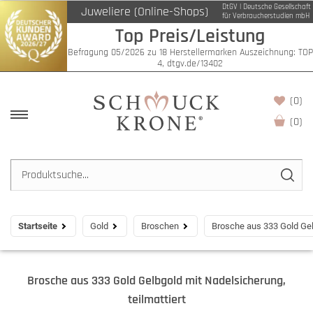
DtGV | Deutsche Gesellschaft
Juweliere (Online-Shops)
für Verbraucherstudien mbH
Top Preis/Leistung
Befragung 05/2026 zu 18 Herstellermarken Auszeichnung: TOP
4, dtgv.de/13402
(0)
(
0
)
Startseite
Gold
Broschen
Brosche aus 333 Gold Gelb
Brosche aus 333 Gold Gelbgold mit Nadelsicherung,
teilmattiert