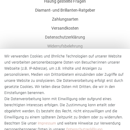
Häufig gestellte Fragen
Diamant- und Brillanten-Ratgeber
Zahlungsarten
Versandkosten
Datenschutzerklärung
Widerrufsbelehrung
AGB
Wir verwenden Cookies und ähnliche Technologien auf unserer Website
und verarbeiten personenbezogene Daten von Besucher:innen unserer
Impressum
Webseite (z.B. IP-Adresse), um z.B. Inhalte und Anzeigen zu
Barrierefreiheitserklärung
personalisieren, Medien von Drittanbietern einzubinden oder Zugriffe auf
unsere Website zu analysieren. Die Datenverarbeitung erfolgt erst durch
gesetzte Cookies. Wir teilen diese Daten mit Dritten, die wir in den
Einstellungen benennen.
Die Datenverarbeitung kann mit Einwilligung oder aufgrund eines
berechtigten Interesses erfolgen. Die Zustimmung kann erteilt oder
Vertrag widerrufen
abgelehnt werden. Es besteht das Recht, nicht einzuwilligen und die
Einwilligung zu einem späteren Zeitpunkt zu ändern oder zu widerrufen.
Beachten Sie unser
Impressum
und weitere Hinweise zur Verwendung
personenbezogener Daten in unserer
Daten­schutz­erklärung
.