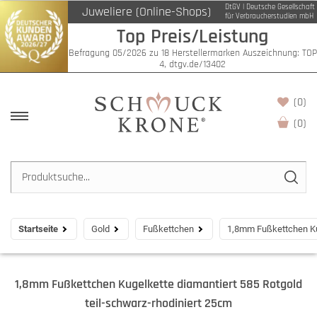
DtGV | Deutsche Gesellschaft
Juweliere (Online-Shops)
für Verbraucherstudien mbH
Top Preis/Leistung
Befragung 05/2026 zu 18 Herstellermarken Auszeichnung: TOP
4, dtgv.de/13402
(0)
(
0
)
Startseite
Gold
Fußkettchen
1,8mm Fußkettchen Kug
1,8mm Fußkettchen Kugelkette diamantiert 585 Rotgold
teil-schwarz-rhodiniert 25cm