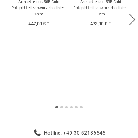
Armkette aus 585 Gold
Armkette aus 585 Gold
Rotgold teil-schwarz-rhodiniert
Rotgold teil-schwarz-rhodiniert
R
17cm
18cm
447,00 €
*
472,00 €
*
Hotline:
+49 30 52136646