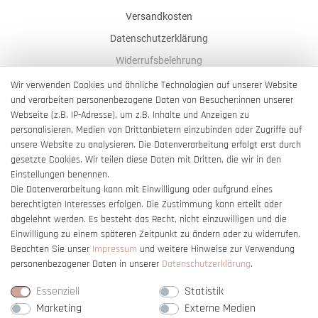
Versandkosten
Datenschutzerklärung
Widerrufsbelehrung
AGB
Wir verwenden Cookies und ähnliche Technologien auf unserer Website
und verarbeiten personenbezogene Daten von Besucher:innen unserer
Impressum
Webseite (z.B. IP-Adresse), um z.B. Inhalte und Anzeigen zu
Barrierefreiheitserklärung
personalisieren, Medien von Drittanbietern einzubinden oder Zugriffe auf
unsere Website zu analysieren. Die Datenverarbeitung erfolgt erst durch
gesetzte Cookies. Wir teilen diese Daten mit Dritten, die wir in den
Einstellungen benennen.
Die Datenverarbeitung kann mit Einwilligung oder aufgrund eines
berechtigten Interesses erfolgen. Die Zustimmung kann erteilt oder
Vertrag widerrufen
abgelehnt werden. Es besteht das Recht, nicht einzuwilligen und die
Einwilligung zu einem späteren Zeitpunkt zu ändern oder zu widerrufen.
Beachten Sie unser
Impressum
und weitere Hinweise zur Verwendung
personenbezogener Daten in unserer
Daten­schutz­erklärung
.
Essenziell
Statistik
Marketing
Externe Medien