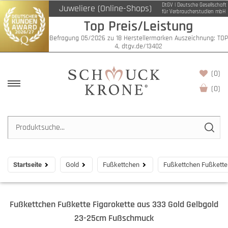
DtGV | Deutsche Gesellschaft
Juweliere (Online-Shops)
für Verbraucherstudien mbH
Top Preis/Leistung
Befragung 05/2026 zu 18 Herstellermarken Auszeichnung: TOP
4, dtgv.de/13402
(0)
(
0
)
Startseite
Gold
Fußkettchen
Fußkettchen Fußkette
Fußkettchen Fußkette Figarokette aus 333 Gold Gelbgold
23-25cm Fußschmuck