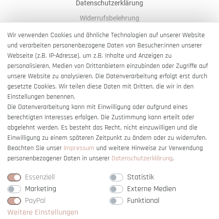
Datenschutzerklärung
Widerrufsbelehrung
AGB
Wir verwenden Cookies und ähnliche Technologien auf unserer Website
und verarbeiten personenbezogene Daten von Besucher:innen unserer
Impressum
Webseite (z.B. IP-Adresse), um z.B. Inhalte und Anzeigen zu
Barrierefreiheitserklärung
personalisieren, Medien von Drittanbietern einzubinden oder Zugriffe auf
unsere Website zu analysieren. Die Datenverarbeitung erfolgt erst durch
gesetzte Cookies. Wir teilen diese Daten mit Dritten, die wir in den
Einstellungen benennen.
Die Datenverarbeitung kann mit Einwilligung oder aufgrund eines
berechtigten Interesses erfolgen. Die Zustimmung kann erteilt oder
Vertrag widerrufen
abgelehnt werden. Es besteht das Recht, nicht einzuwilligen und die
Einwilligung zu einem späteren Zeitpunkt zu ändern oder zu widerrufen.
Beachten Sie unser
Impressum
und weitere Hinweise zur Verwendung
personenbezogener Daten in unserer
Daten­schutz­erklärung
.
Essenziell
Statistik
Marketing
Externe Medien
PayPal
Funktional
Weitere Einstellungen