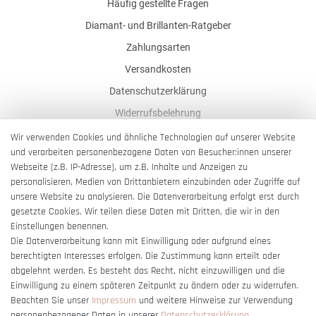
Häufig gestellte Fragen
Diamant- und Brillanten-Ratgeber
Zahlungsarten
Versandkosten
Datenschutzerklärung
Widerrufsbelehrung
AGB
Wir verwenden Cookies und ähnliche Technologien auf unserer Website
und verarbeiten personenbezogene Daten von Besucher:innen unserer
Impressum
Webseite (z.B. IP-Adresse), um z.B. Inhalte und Anzeigen zu
Barrierefreiheitserklärung
personalisieren, Medien von Drittanbietern einzubinden oder Zugriffe auf
unsere Website zu analysieren. Die Datenverarbeitung erfolgt erst durch
gesetzte Cookies. Wir teilen diese Daten mit Dritten, die wir in den
Einstellungen benennen.
Die Datenverarbeitung kann mit Einwilligung oder aufgrund eines
berechtigten Interesses erfolgen. Die Zustimmung kann erteilt oder
Vertrag widerrufen
abgelehnt werden. Es besteht das Recht, nicht einzuwilligen und die
Einwilligung zu einem späteren Zeitpunkt zu ändern oder zu widerrufen.
Beachten Sie unser
Impressum
und weitere Hinweise zur Verwendung
personenbezogener Daten in unserer
Daten­schutz­erklärung
.