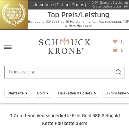
DtGV | Deutsche Gesellschaft
Juweliere (Online-Shops)
für Verbraucherstudien mbH
Top Preis/Leistung
Befragung 05/2026 zu 18 Herstellermarken Auszeichnung: TOP
4, dtgv.de/13402
(0)
(
0
)
Startseite
Gold
Halsketten & Colliers
0,7mm feine V
0,7mm feine Venezianerkette Echt Gold 585 Gelbgold
Kette Halskette 38cm