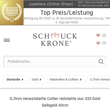
DtGV | Deutsche Gesellschaft
Juweliere (Online-Shops)
für Verbraucherstudien mbH
Top Preis/Leistung
Befragung 05/2026 zu 18 Herstellermarken Auszeichnung: TOP
4, dtgv.de/13402
(0)
(
0
)
Startseite
Gold
Halsketten & Colliers
0,7mm Venezia
0,7mm Veneziakette Collier Halskette aus 333 Gold
Gelbgold 40cm