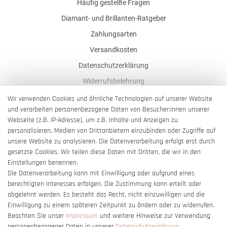
Häufig gestellte Fragen
Diamant- und Brillanten-Ratgeber
Zahlungsarten
Versandkosten
Datenschutzerklärung
Widerrufsbelehrung
AGB
Wir verwenden Cookies und ähnliche Technologien auf unserer Website
und verarbeiten personenbezogene Daten von Besucher:innen unserer
Impressum
Webseite (z.B. IP-Adresse), um z.B. Inhalte und Anzeigen zu
Barrierefreiheitserklärung
personalisieren, Medien von Drittanbietern einzubinden oder Zugriffe auf
unsere Website zu analysieren. Die Datenverarbeitung erfolgt erst durch
gesetzte Cookies. Wir teilen diese Daten mit Dritten, die wir in den
Einstellungen benennen.
Die Datenverarbeitung kann mit Einwilligung oder aufgrund eines
berechtigten Interesses erfolgen. Die Zustimmung kann erteilt oder
Vertrag widerrufen
abgelehnt werden. Es besteht das Recht, nicht einzuwilligen und die
Einwilligung zu einem späteren Zeitpunkt zu ändern oder zu widerrufen.
Beachten Sie unser
Impressum
und weitere Hinweise zur Verwendung
personenbezogener Daten in unserer
Daten­schutz­erklärung
.