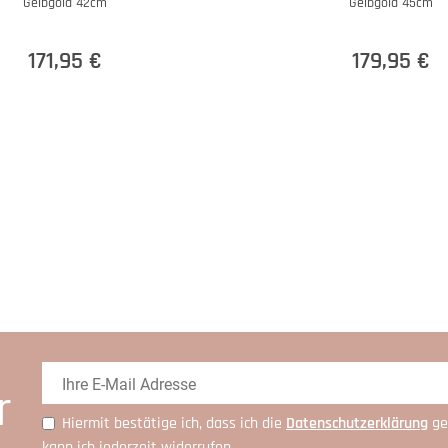
Gelbgold 42cm
Gelbgold 45cm
171,95 €
179,95 €
r
Hiermit bestätige ich, dass ich die
Daten­schutz­erklärung
ge
kann ich jederzeit widerrufen.