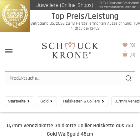
DtGV | Deutsche Gesellschaft
Juweliere (Online-Shops)
für Verbraucherstudien mbH
Top Preis/Leistung
Befragung 05/2026 zu 18 Herstellermarken Auszeichnung: TOP
4, dtgv.de/13402
(0)
(
0
)
Startseite
Gold
Halsketten & Colliers
0,7mm Venezia
0,7mm Veneziakette Goldkette Collier Halskette aus 750
Gold Weißgold 45cm