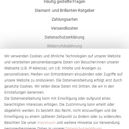
Häufig gestellte Fragen
Diamant- und Brillanten-Ratgeber
Zahlungsarten
Versandkosten
Datenschutzerklärung
Widerrufsbelehrung
AGB
Wir verwenden Cookies und ähnliche Technologien auf unserer Website
und verarbeiten personenbezogene Daten von Besucher:innen unserer
Impressum
Webseite (z.B. IP-Adresse), um z.B. Inhalte und Anzeigen zu
Barrierefreiheitserklärung
personalisieren, Medien von Drittanbietern einzubinden oder Zugriffe auf
unsere Website zu analysieren. Die Datenverarbeitung erfolgt erst durch
gesetzte Cookies. Wir teilen diese Daten mit Dritten, die wir in den
Einstellungen benennen.
Die Datenverarbeitung kann mit Einwilligung oder aufgrund eines
berechtigten Interesses erfolgen. Die Zustimmung kann erteilt oder
Vertrag widerrufen
abgelehnt werden. Es besteht das Recht, nicht einzuwilligen und die
Einwilligung zu einem späteren Zeitpunkt zu ändern oder zu widerrufen.
Beachten Sie unser
Impressum
und weitere Hinweise zur Verwendung
personenbezogener Daten in unserer
Daten­schutz­erklärung
.