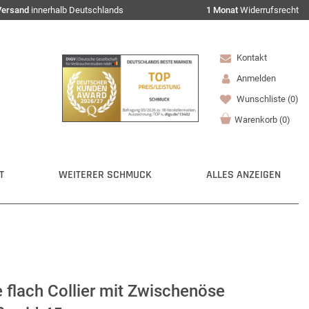
Versand
innerhalb Deutschlands
1 Monat
Widerrufsrecht
Kontakt
Anmelden
Wunschliste
(0)
Warenkorb
(
0
)
T
WEITERER SCHMUCK
ALLES ANZEIGEN
flach Collier mit Zwischenöse