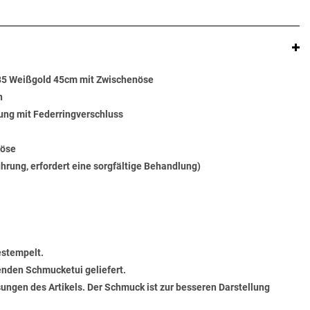
585 Weißgold 45cm mit Zwischenöse
n
ung mit Federringverschluss
nöse
ührung, erfordert eine sorgfältige Behandlung)
estempelt.
senden Schmucketui geliefert.
ungen des Artikels. Der Schmuck ist zur besseren Darstellung