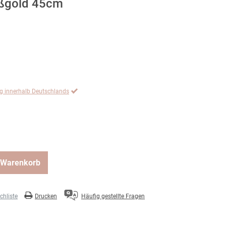
ißgold 45cm
ng innerhalb Deutschlands
 Warenkorb
hliste
Drucken
Häufig gestellte Fragen