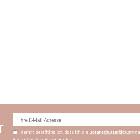
r
Hiermit bestätige ich, dass ich die
Daten­schutz­erklärung
ge
kann ich jederzeit widerrufen.