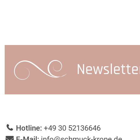
Newslette
Hotline:
+49 30 52136646
E-Mail:
info@schmuck-krone.de