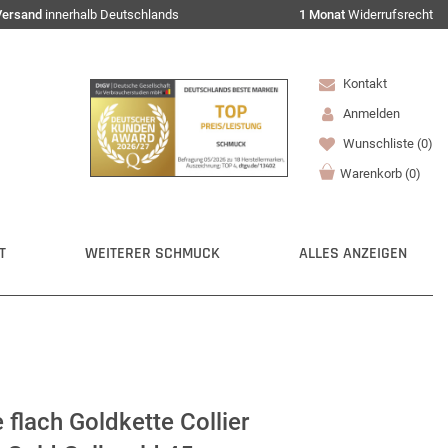
Versand
innerhalb Deutschlands
1 Monat
Widerrufsrecht
Kontakt
Anmelden
Wunschliste
(0)
Warenkorb
(
0
)
T
WEITERER SCHMUCK
ALLES ANZEIGEN
flach Goldkette Collier