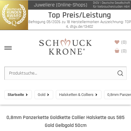
DtGV | Deutsche Gesellschaft
Juweliere (Online-Shops)
für Verbraucherstudien mbH
Top Preis/Leistung
Befragung 05/2026 zu 18 Herstellermarken Auszeichnung: TOP
4, dtgv.de/13402
(0)
(
0
)
Startseite
Gold
Halsketten & Colliers
0,8mm Panzerk
0,8mm Panzerkette Goldkette Collier Halskette aus 585
Gold Gelbgold 50cm