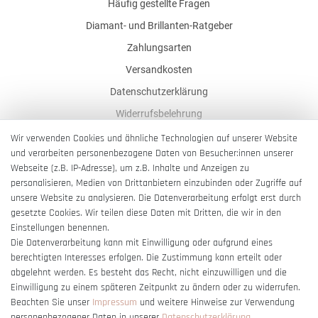
Häufig gestellte Fragen
Diamant- und Brillanten-Ratgeber
Zahlungsarten
Versandkosten
Datenschutzerklärung
Widerrufsbelehrung
AGB
Wir verwenden Cookies und ähnliche Technologien auf unserer Website
und verarbeiten personenbezogene Daten von Besucher:innen unserer
Impressum
Webseite (z.B. IP-Adresse), um z.B. Inhalte und Anzeigen zu
Barrierefreiheitserklärung
personalisieren, Medien von Drittanbietern einzubinden oder Zugriffe auf
unsere Website zu analysieren. Die Datenverarbeitung erfolgt erst durch
gesetzte Cookies. Wir teilen diese Daten mit Dritten, die wir in den
Einstellungen benennen.
Die Datenverarbeitung kann mit Einwilligung oder aufgrund eines
berechtigten Interesses erfolgen. Die Zustimmung kann erteilt oder
Vertrag widerrufen
abgelehnt werden. Es besteht das Recht, nicht einzuwilligen und die
Einwilligung zu einem späteren Zeitpunkt zu ändern oder zu widerrufen.
Beachten Sie unser
Impressum
und weitere Hinweise zur Verwendung
personenbezogener Daten in unserer
Daten­schutz­erklärung
.