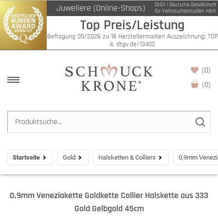
DtGV | Deutsche Gesellschaft
Juweliere (Online-Shops)
für Verbraucherstudien mbH
Top Preis/Leistung
Befragung 05/2026 zu 18 Herstellermarken Auszeichnung: TOP
4, dtgv.de/13402
(0)
(
0
)
Startseite
Gold
Halsketten & Colliers
0,9mm Venezia
0,9mm Veneziakette Goldkette Collier Halskette aus 333
Gold Gelbgold 45cm