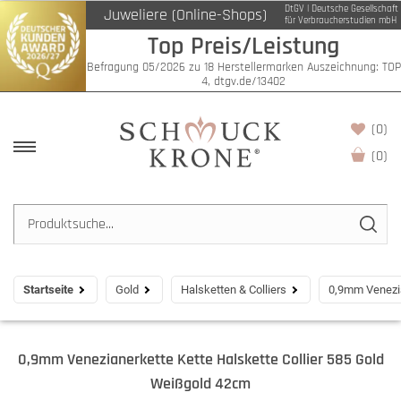
DtGV | Deutsche Gesellschaft
Juweliere (Online-Shops)
für Verbraucherstudien mbH
Top Preis/Leistung
Befragung 05/2026 zu 18 Herstellermarken Auszeichnung: TOP
4, dtgv.de/13402
(0)
(
0
)
Startseite
Gold
Halsketten & Colliers
0,9mm Venezia
0,9mm Venezianerkette Kette Halskette Collier 585 Gold
Weißgold 42cm