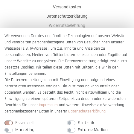
Versandkosten
Datenschutzerklärung
Widerrufsbelehrung
AGB
Wir verwenden Cookies und ähnliche Technologien auf unserer Website
und verarbeiten personenbezogene Daten von Besucher:innen unserer
Impressum
Webseite (z.B. IP-Adresse), um z.B. Inhalte und Anzeigen zu
Barrierefreiheitserklärung
personalisieren, Medien von Drittanbietern einzubinden oder Zugriffe auf
unsere Website zu analysieren. Die Datenverarbeitung erfolgt erst durch
gesetzte Cookies. Wir teilen diese Daten mit Dritten, die wir in den
Einstellungen benennen.
Die Datenverarbeitung kann mit Einwilligung oder aufgrund eines
berechtigten Interesses erfolgen. Die Zustimmung kann erteilt oder
Vertrag widerrufen
abgelehnt werden. Es besteht das Recht, nicht einzuwilligen und die
Einwilligung zu einem späteren Zeitpunkt zu ändern oder zu widerrufen.
Beachten Sie unser
Impressum
und weitere Hinweise zur Verwendung
personenbezogener Daten in unserer
Daten­schutz­erklärung
.
Essenziell
Statistik
Marketing
Externe Medien