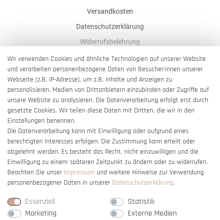
Versandkosten
Datenschutzerklärung
Widerrufsbelehrung
AGB
Wir verwenden Cookies und ähnliche Technologien auf unserer Website
und verarbeiten personenbezogene Daten von Besucher:innen unserer
Impressum
Webseite (z.B. IP-Adresse), um z.B. Inhalte und Anzeigen zu
Barrierefreiheitserklärung
personalisieren, Medien von Drittanbietern einzubinden oder Zugriffe auf
unsere Website zu analysieren. Die Datenverarbeitung erfolgt erst durch
gesetzte Cookies. Wir teilen diese Daten mit Dritten, die wir in den
Einstellungen benennen.
Die Datenverarbeitung kann mit Einwilligung oder aufgrund eines
berechtigten Interesses erfolgen. Die Zustimmung kann erteilt oder
Vertrag widerrufen
abgelehnt werden. Es besteht das Recht, nicht einzuwilligen und die
Einwilligung zu einem späteren Zeitpunkt zu ändern oder zu widerrufen.
Beachten Sie unser
Impressum
und weitere Hinweise zur Verwendung
personenbezogener Daten in unserer
Daten­schutz­erklärung
.
Essenziell
Statistik
Marketing
Externe Medien