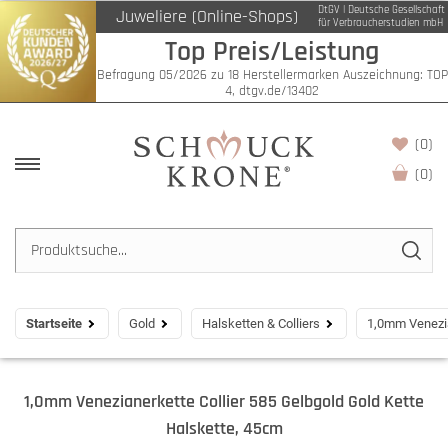
DtGV | Deutsche Gesellschaft
Juweliere (Online-Shops)
für Verbraucherstudien mbH
Top Preis/Leistung
Befragung 05/2026 zu 18 Herstellermarken Auszeichnung: TOP
4, dtgv.de/13402
(0)
(
0
)
Startseite
Gold
Halsketten & Colliers
1,0mm Venezia
1,0mm Venezianerkette Collier 585 Gelbgold Gold Kette
Halskette, 45cm