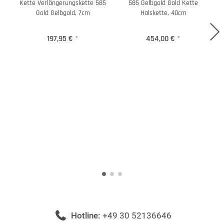
Kette Verlängerungskette 585
585 Gelbgold Gold Kette
Gold Gelbgold, 7cm
Halskette, 40cm
197,95 €
*
454,00 €
*
Hotline:
+49 30 52136646