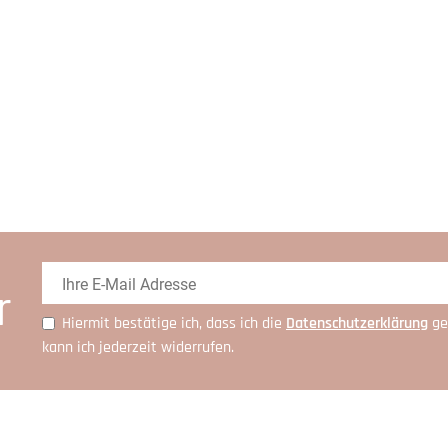
r
Hiermit bestätige ich, dass ich die
Daten­schutz­erklärung
ge
kann ich jederzeit widerrufen.