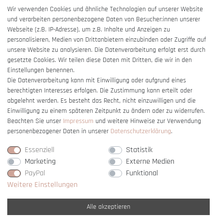
AGB
Wir verwenden Cookies und ähnliche Technologien auf unserer Website
und verarbeiten personenbezogene Daten von Besucher:innen unserer
Impressum
Webseite (z.B. IP-Adresse), um z.B. Inhalte und Anzeigen zu
Barrierefreiheitserklärung
personalisieren, Medien von Drittanbietern einzubinden oder Zugriffe auf
unsere Website zu analysieren. Die Datenverarbeitung erfolgt erst durch
gesetzte Cookies. Wir teilen diese Daten mit Dritten, die wir in den
Einstellungen benennen.
Die Datenverarbeitung kann mit Einwilligung oder aufgrund eines
berechtigten Interesses erfolgen. Die Zustimmung kann erteilt oder
Vertrag widerrufen
abgelehnt werden. Es besteht das Recht, nicht einzuwilligen und die
Einwilligung zu einem späteren Zeitpunkt zu ändern oder zu widerrufen.
Beachten Sie unser
Impressum
und weitere Hinweise zur Verwendung
personenbezogener Daten in unserer
Daten­schutz­erklärung
.
Essenziell
Statistik
Marketing
Externe Medien
PayPal
Funktional
Weitere Einstellungen
Alle akzeptieren