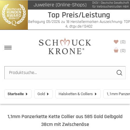
DtGV | Deutsche Gesellschaft
Juweliere (Online-Shops)
für Verbraucherstudien mbH
Top Preis/Leistung
Befragung 05/2026 zu 18 Herstellermarken Auszeichnung: TOP
4, dtgv.de/13402
(0)
(
0
)
Startseite
Gold
Halsketten & Colliers
1,1mm Panzerk
1,1mm Panzerkette Kette Collier aus 585 Gold Gelbgold
38cm mit Zwischenöse