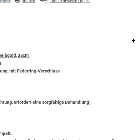
hliste
Drucken
Häufig gestellte Fragen
Gelbgold, 38cm
n
rung, mit Federring-Verschluss
ührung, erfordert eine sorgfältige Behandlung)
mpelt.