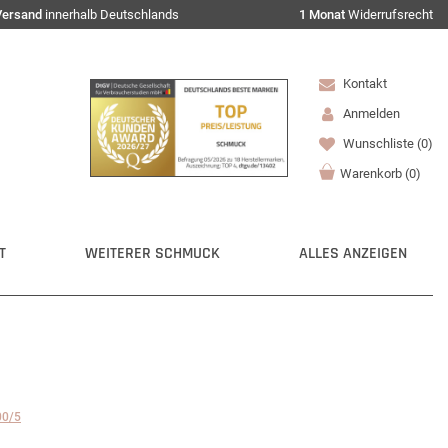
Versand
innerhalb Deutschlands
1 Monat
Widerrufsrecht
Kontakt
Anmelden
Wunschliste
(0)
Warenkorb
(
0
)
T
WEITERER SCHMUCK
ALLES ANZEIGEN
00/5