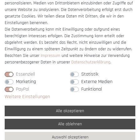
Barrierefreiheitserklärung
personalisieren, Medien von Drittanbietern einzubinden oder Zugriffe auf
unsere Website zu analysieren. Die Datenverarbeitung erfolgt erst durch
gesetzte Cookies. Wir teilen diese Daten mit Dritten, die wir in den
Einstellungen benennen.
Die Datenverarbeitung kann mit Einwilligung oder aufgrund eines
berechtigten Interesses erfolgen. Die Zustimmung kann erteilt oder
Vertrag widerrufen
abgelehnt werden. Es besteht das Recht, nicht einzuwilligen und die
Einwilligung zu einem späteren Zeitpunkt zu ändern oder zu widerrufen.
Beachten Sie unser
Impressum
und weitere Hinweise zur Verwendung
personenbezogener Daten in unserer
Daten­schutz­erklärung
.
Essenziell
Statistik
Marketing
Externe Medien
PayPal
Funktional
Weitere Einstellungen
Alle akzeptieren
Alle ablehnen
* Alle Preise verstehen sich inkl. gesetzl. MwSt. und
zzgl. Versandkosten
Auswahl akzeptieren
** Nur innerhalb Deutschlands
© copyright 2007-2026 Schmuck Krone / Alle