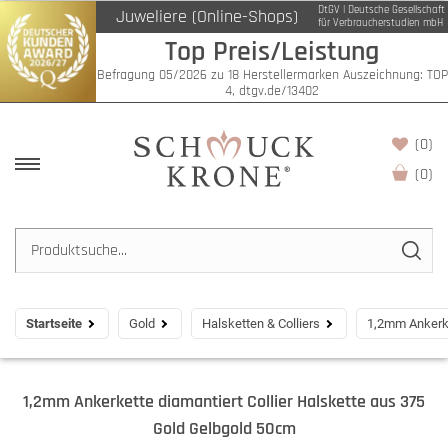
DtGV | Deutsche Gesellschaft
Juweliere (Online-Shops)
für Verbraucherstudien mbH
Top Preis/Leistung
Befragung 05/2026 zu 18 Herstellermarken Auszeichnung: TOP
4, dtgv.de/13402
(0)
(
0
)
Startseite
Gold
Halsketten & Colliers
1,2mm Ankerke
1,2mm Ankerkette diamantiert Collier Halskette aus 375
Gold Gelbgold 50cm