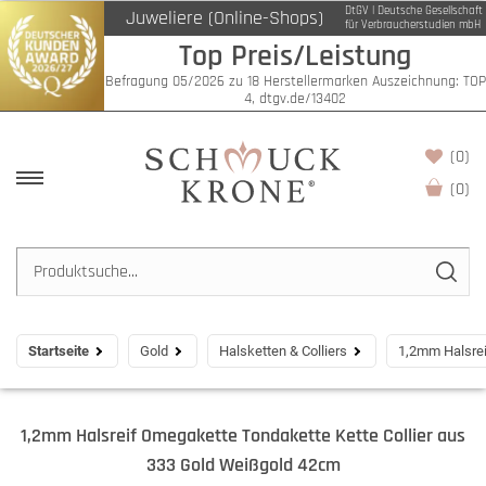
DtGV | Deutsche Gesellschaft
Juweliere (Online-Shops)
für Verbraucherstudien mbH
Top Preis/Leistung
Befragung 05/2026 zu 18 Herstellermarken Auszeichnung: TOP
4, dtgv.de/13402
(0)
(
0
)
Startseite
Gold
Halsketten & Colliers
1,2mm Halsrei
1,2mm Halsreif Omegakette Tondakette Kette Collier aus
333 Gold Weißgold 42cm