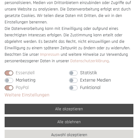
Barrierefreiheitserklärung
personalisieren, Medien von Drittanbietern einzubinden oder Zugriffe auf
unsere Website zu analysieren. Die Datenverarbeitung erfolgt erst durch
gesetzte Cookies. Wir teilen diese Daten mit Dritten, die wir in den
Einstellungen benennen.
Die Datenverarbeitung kann mit Einwilligung oder aufgrund eines
berechtigten Interesses erfolgen. Die Zustimmung kann erteilt oder
Vertrag widerrufen
abgelehnt werden. Es besteht das Recht, nicht einzuwilligen und die
Einwilligung zu einem späteren Zeitpunkt zu ändern oder zu widerrufen.
Beachten Sie unser
Impressum
und weitere Hinweise zur Verwendung
personenbezogener Daten in unserer
Daten­schutz­erklärung
.
Essenziell
Statistik
Marketing
Externe Medien
PayPal
Funktional
Weitere Einstellungen
Alle akzeptieren
Alle ablehnen
* Alle Preise verstehen sich inkl. gesetzl. MwSt. und
zzgl. Versandkosten
Auswahl akzeptieren
** Nur innerhalb Deutschlands
© copyright 2007-2026 Schmuck Krone / Alle