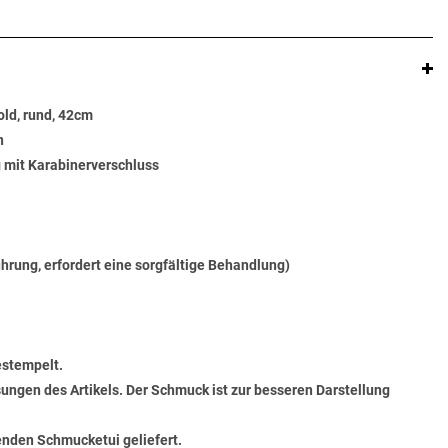
ld, rund, 42cm
n
g mit Karabinerverschluss
ührung, erfordert eine sorgfältige Behandlung)
estempelt.
ungen des Artikels. Der Schmuck ist zur besseren Darstellung
senden Schmucketui geliefert.