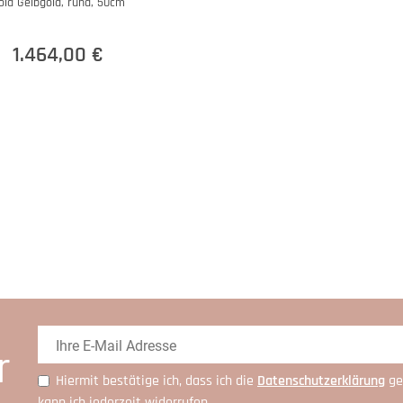
old Gelbgold, rund, 50cm
1.464,00 €
r
Hiermit bestätige ich, dass ich die
Daten­schutz­erklärung
ge
kann ich jederzeit widerrufen.