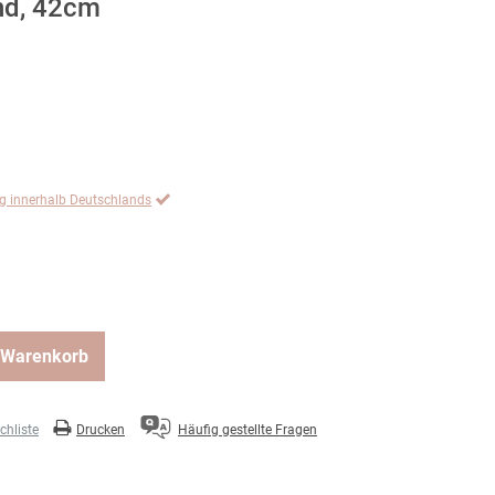
nd, 42cm
ng innerhalb Deutschlands
 Warenkorb
hliste
Drucken
Häufig gestellte Fragen