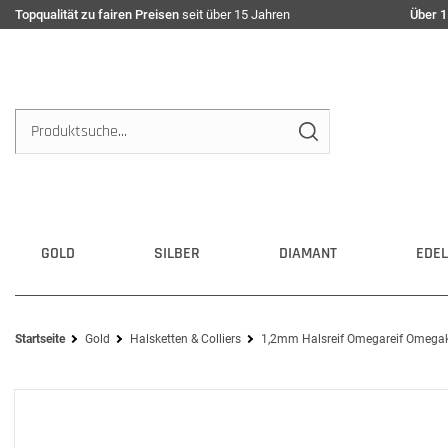
Topqualität zu fairen Preisen
seit über 15 Jahren
Über 1
GOLD
SILBER
DIAMANT
EDEL
Startseite
Gold
Halsketten & Colliers
1,2mm Halsreif Omegareif Omegake