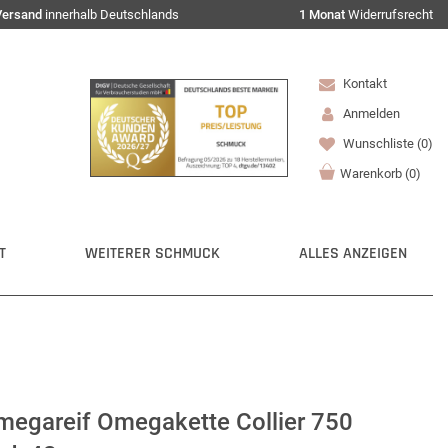
Versand
innerhalb Deutschlands
1 Monat
Widerrufsrecht
Kontakt
Anmelden
Wunschliste
(0)
Warenkorb
(
0
)
T
WEITERER SCHMUCK
ALLES ANZEIGEN
megareif Omegakette Collier 750