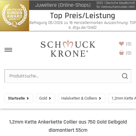
DtGV | Deutsche Gesellschaft
Juweliere (Online-Shops)
für Verbraucherstudien mbH
Top Preis/Leistung
Befragung 05/2026 zu 18 Herstellermarken Auszeichnung: TOP
4, dtgv.de/13402
(0)
(
0
)
Startseite
Gold
Halsketten & Colliers
1,2mm Kette A
1,2mm Kette Ankerkette Collier aus 750 Gold Gelbgold
diamantiert 55cm