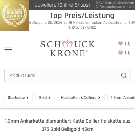
DtGV | Deutsche Gesellschaft
Juweliere (Online-Shops)
für Verbraucherstudien mbH
Top Preis/Leistung
Befragung 05/2026 zu 18 Herstellermarken Auszeichnung: TOP
4, dtgv.de/13402
(0)
(
0
)
Startseite
Gold
Halsketten & Colliers
1,3mm Ankerke
1,3mm Ankerkette diamantiert Kette Collier Halskette aus
375 Gold Gelbgold 45cm