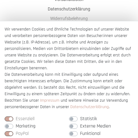
Datenschutzerklärung
Widerrufsbelehrung
AGB
Wir verwenden Cookies und ähnliche Technologien auf unserer Website
und verarbeiten personenbezogene Daten von Besucher:innen unserer
Impressum
Webseite (z.B. IP-Adresse), um z.B. Inhalte und Anzeigen zu
Barrierefreiheitserklärung
personalisieren, Medien von Drittanbietern einzubinden oder Zugriffe auf
unsere Website zu analysieren. Die Datenverarbeitung erfolgt erst durch
gesetzte Cookies. Wir teilen diese Daten mit Dritten, die wir in den
Einstellungen benennen.
Die Datenverarbeitung kann mit Einwilligung oder aufgrund eines
berechtigten Interesses erfolgen. Die Zustimmung kann erteilt oder
Vertrag widerrufen
abgelehnt werden. Es besteht das Recht, nicht einzuwilligen und die
Einwilligung zu einem späteren Zeitpunkt zu ändern oder zu widerrufen.
Beachten Sie unser
Impressum
und weitere Hinweise zur Verwendung
personenbezogener Daten in unserer
Daten­schutz­erklärung
.
Essenziell
Statistik
Marketing
Externe Medien
PayPal
Funktional